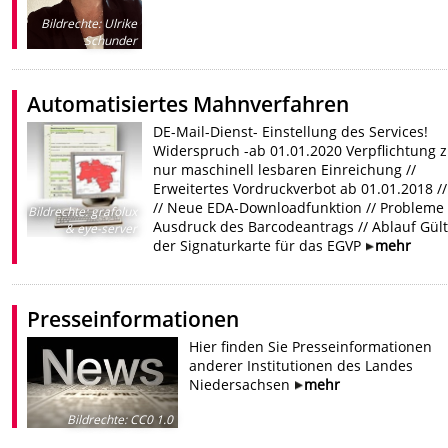
Bildrechte
:
Ulrike
Schunder
Automatisiertes Mahnverfahren
DE-Mail-Dienst- Einstellung des Services!
Widerspruch -ab 01.01.2020 Verpflichtung z
nur maschinell lesbaren Einreichung //
Erweitertes Vordruckverbot ab 01.01.2018 /
// Neue EDA-Downloadfunktion // Probleme
Bildrechte
:
grafolux
Ausdruck des Barcodeantrags // Ablauf Gült
& eye-server
der Signaturkarte für das EGVP
mehr
Presseinformationen
Hier finden Sie Presseinformationen
anderer Institutionen des Landes
Niedersachsen
mehr
Bildrechte
:
CC0 1.0